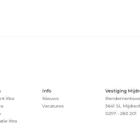
n
Info
Vestiging Mijd
nt Xtra
Nieuws
Rendementswe
ra
Vacatures
3641 SL Mijdrec
a
0297 - 283 201
atie Xtra