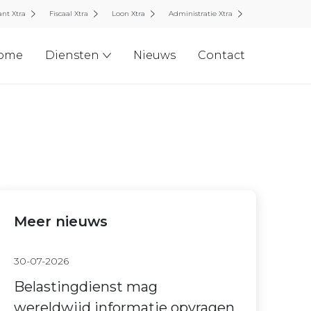
nt Xtra
Fiscaal Xtra
Loon Xtra
Administratie Xtra
ome
Diensten
Nieuws
Contact
Meer nieuws
30-07-2026
Belastingdienst mag
wereldwijd informatie opvragen