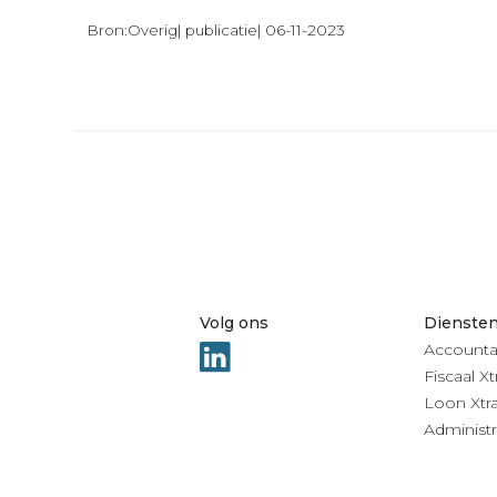
Bron:Overig| publicatie| 06-11-2023
Volg ons
Dienste
Accounta
Fiscaal Xt
Loon Xtr
Administr