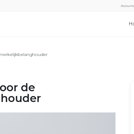
Accounta
H
merkelijkbelanghouder
oor de
ghouder