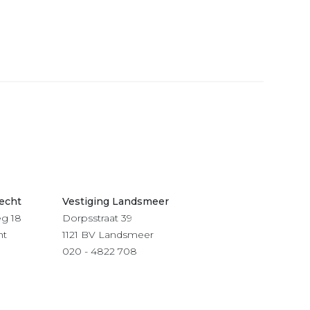
recht
Vestiging Landsmeer
g 18
Dorpsstraat 39
ht
1121 BV Landsmeer
020 - 4822 708