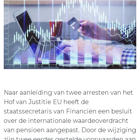
ieuws
ontact
Naar aanleiding van twee arresten van het
Hof van Justitie EU heeft de
staatssecretaris van Financiën een besluit
over de internationale waardeoverdracht
van pensioen aangepast. Door de wijziging
zijn twee eerder gestelde voorwaarden aan