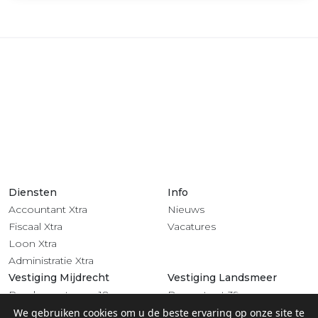
Diensten
Info
Accountant Xtra
Nieuws
Fiscaal Xtra
Vacatures
Loon Xtra
Administratie Xtra
Vestiging Mijdrecht
Vestiging Landsmeer
Rendementsweg 18
Dorpsstraat 39
3641 SL Mijdrecht
1121 BV Landsmeer
We gebruiken cookies om u de beste ervaring op onze site te