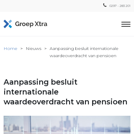
0297 - 283 201
Home
Home
Nieuws
Aanpassing besluit internationale
ensten
waardeoverdracht van pensioen
countant
ra
Aanpassing besluit
Fiscaal
Xtra
internationale
Loon
waardeoverdracht van pensioen
Xtra
inistratie
a