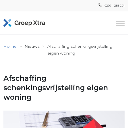
0297 - 283 201
Home
Home
Nieuws
Afschaffing schenkingsvrijstelling
ensten
eigen woning
countant
ra
Afschaffing
Fiscaal
Xtra
schenkingsvrijstelling eigen
Loon
woning
Xtra
inistratie
a