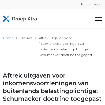
0297 - 283 201
Home
Home
Nieuws
Aftrek uitgaven voor
ensten
inkomensvoorzieningen van
buitenlands belastingplichtige:
countant
Schumacker-doctrine toegepast
ra
Fiscaal
Xtra
Aftrek uitgaven voor
Loon
inkomensvoorzieningen van
Xtra
inistratie
buitenlands belastingplichtige:
a
Schumacker-doctrine toegepast