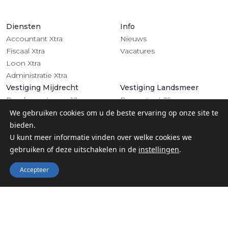
Diensten
Info
Accountant Xtra
Nieuws
Fiscaal Xtra
Vacatures
Loon Xtra
Administratie Xtra
Vestiging Mijdrecht
Vestiging Landsmeer
Rendementsweg 18
Dorpsstraat 39
3641 SL Mijdrecht
1121 BV Landsmeer
We gebruiken cookies om u de beste ervaring op onze site te
0297 - 283 201
020 - 4822 708
bieden.
Volg ons
U kunt meer informatie vinden over welke cookies we
gebruiken of deze uitschakelen in de
instellingen
.
Accepteer
© 2022 Groep Xtra |
Privacy
-
Algemene voorwaarden &
Klachtenregeling
-
Digitaal