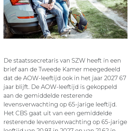
ieuws
ontact
De staatssecretaris van SZW heeft in een
brief aan de Tweede Kamer meegedeeld
dat de AOW-leeftijd ook in het jaar 2027 67
jaar blijft. De AOW-leeftijd is gekoppeld
aan de gemiddelde resterende
levensverwachting op 65-jarige leeftijd.
Het CBS gaat uit van een gemiddelde
resterende levensverwachting op 65-jarige
leeftijd van 20,93 in 2027 en van 21,62 in