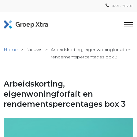
0297 - 283 201
Home
Home
Nieuws
Arbeidskorting, eigenwoningforfait en
ensten
rendementspercentages box 3
countant
ra
Arbeidskorting,
Fiscaal
Xtra
eigenwoningforfait en
Loon
rendementspercentages box 3
Xtra
inistratie
a