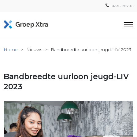
0297 - 283 201
Home
Home
Nieuws
Bandbreedte uurloon jeugd-LIV 2023
ensten
countant
Bandbreedte uurloon jeugd-LIV
ra
Fiscaal
2023
Xtra
Loon
Xtra
inistratie
a