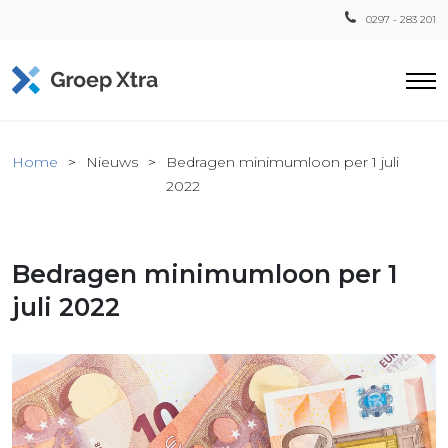
0297 - 283 201
Home
Home
Nieuws
Bedragen minimumloon per 1 juli
ensten
2022
countant
ra
Bedragen minimumloon per 1
Fiscaal
Xtra
juli 2022
Loon
Xtra
inistratie
a