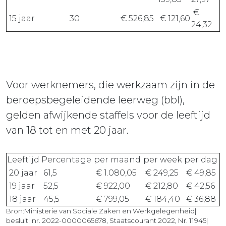
€
15 jaar
30
€ 526,85
€ 121,60
24,32
Voor werknemers, die werkzaam zijn in de
beroepsbegeleidende leerweg (bbl),
gelden afwijkende staffels voor de leeftijd
van 18 tot en met 20 jaar.
Leeftijd
Percentage
per maand
per week
per dag
20 jaar
61,5
€ 1.080,05
€ 249,25
€ 49,85
19 jaar
52,5
€ 922,00
€ 212,80
€ 42,56
18 jaar
45,5
€ 799,05
€ 184,40
€ 36,88
Bron:Ministerie van Sociale Zaken en Werkgelegenheid|
besluit| nr. 2022-0000065678, Staatscourant 2022, Nr. 11945|