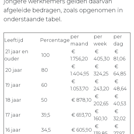
jongere werknemers gelden daarvan
afgeleide bedragen, zoals opgenomen in
onderstaande tabel.
per
per
per
Leeftijd
Percentage
maand
week
dag
21 jaar en
€
€
€
100
ouder
1.756,20
405,30
81,06
€
€
€
20 jaar
80
1.404,95
324,25
64,85
€
€
€
19 jaar
60
1.053,70
243,20
48,64
€
€
18 jaar
50
€ 878,10
202,65
40,53
€
€
17 jaar
39,5
€ 693,70
160,10
32,02
€
€
16 jaar
34,5
€ 605,90
139,85
27,97