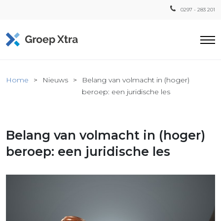
0297 - 283 201
Home
Home
Nieuws
Belang van volmacht in (hoger)
ensten
beroep: een juridische les
countant
ra
Belang van volmacht in (hoger)
Fiscaal
Xtra
beroep: een juridische les
Loon
Xtra
inistratie
a