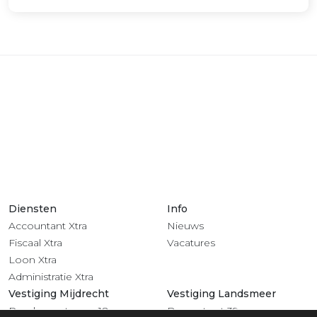
Diensten
Info
Accountant Xtra
Nieuws
Fiscaal Xtra
Vacatures
Loon Xtra
Administratie Xtra
Vestiging Mijdrecht
Vestiging Landsmeer
Rendementsweg 18
Dorpsstraat 39