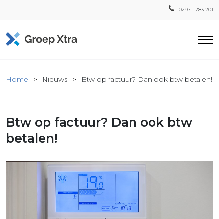
0297 - 283 201
Home
Home
Nieuws
Btw op factuur? Dan ook btw betalen!
ensten
countant
Btw op factuur? Dan ook btw
ra
Fiscaal
betalen!
Xtra
Loon
Xtra
inistratie
a