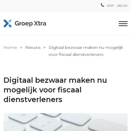
0297 - 283 201
Home
Home
Nieuws
Digitaal bezwaar maken nu mogelijk
ensten
voor fiscaal dienstverleners
countant
ra
Digitaal bezwaar maken nu
Fiscaal
Xtra
mogelijk voor fiscaal
Loon
dienstverleners
Xtra
inistratie
a