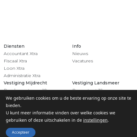
Diensten
Info
Accountant Xtra
Nieuws
Fiscaal Xtra
Vacatures
Loon Xtra
Administratie Xtra
Vestiging Mijdrecht
Vestiging Landsmeer
Rendementsweg 18
Dorpsstraat 39
3641 SL Mijdrecht
1121 BV Landsmeer
We gebruiken cookies om u de beste ervaring op onze site te
0297 - 283 201
020 - 4822 708
bieden.
Volg ons
U kunt meer informatie vinden over welke cookies we
gebruiken of deze uitschakelen in de
instellingen
.
Accepteer