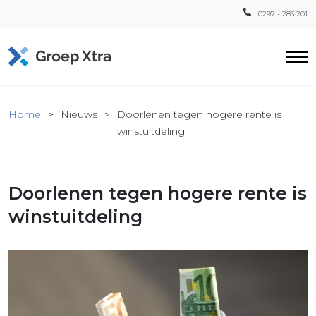
0297 - 283 201
Home
Home
Nieuws
Doorlenen tegen hogere rente is
ensten
winstuitdeling
countant
ra
Doorlenen tegen hogere rente is
Fiscaal
Xtra
winstuitdeling
Loon
Xtra
inistratie
a