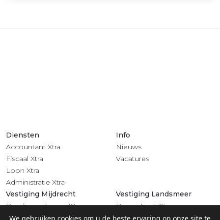
Diensten
Info
Accountant Xtra
Nieuws
Fiscaal Xtra
Vacatures
Loon Xtra
Administratie Xtra
Vestiging Mijdrecht
Vestiging Landsmeer
Rendementsweg 18
Dorpsstraat 39
3641 SL Mijdrecht
1121 BV Landsmeer
We gebruiken cookies om u de beste ervaring op onze site te