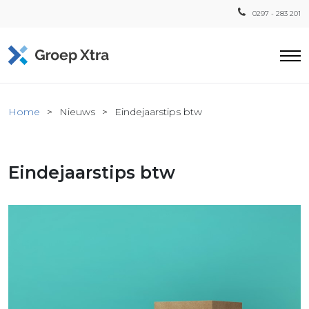
0297 - 283 201
Home
Home
Nieuws
Eindejaarstips btw
ensten
countant
Eindejaarstips btw
ra
Fiscaal
Xtra
Loon
Xtra
inistratie
a