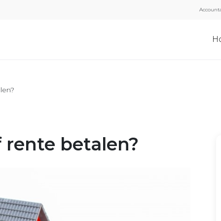
Accounta
H
alen?
 rente betalen?