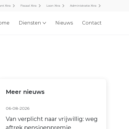
nt Xtra
Fiscaal Xtra
Loon Xtra
Administratie Xtra
ome
Diensten
Nieuws
Contact
Meer nieuws
06-08-2026
Van verplicht naar vrijwillig: weg
aftrek pensioenpremie