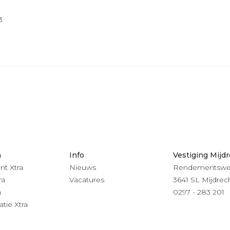
3
n
Info
Vestiging Mijd
nt Xtra
Nieuws
Rendementswe
ra
Vacatures
3641 SL Mijdrec
a
0297 - 283 201
atie Xtra