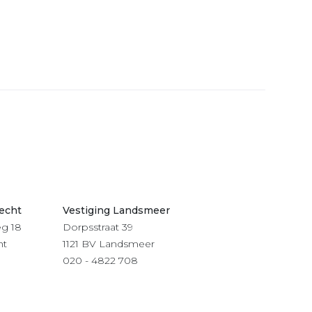
recht
Vestiging Landsmeer
g 18
Dorpsstraat 39
ht
1121 BV Landsmeer
020 - 4822 708