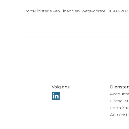
Bron:Ministerie van Financiën| wetsvoorstel| 18-09-202
Volg ons
Dienste
Accounta
Fiscaal Xt
Loon Xtr
Administr