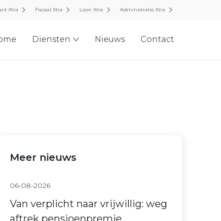
nt Xtra
Fiscaal Xtra
Loon Xtra
Administratie Xtra
ome
Diensten
Nieuws
Contact
Meer nieuws
06-08-2026
Van verplicht naar vrijwillig: weg
aftrek pensioenpremie