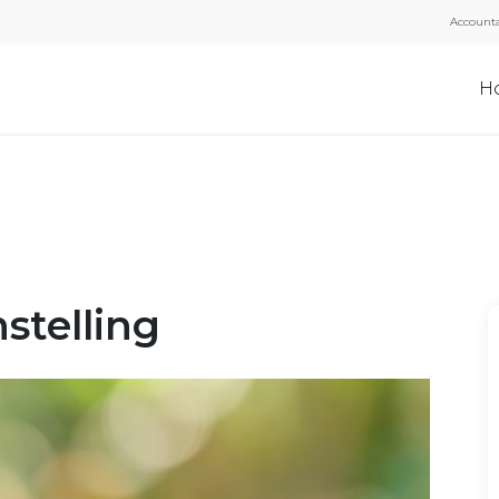
Accounta
H
stelling