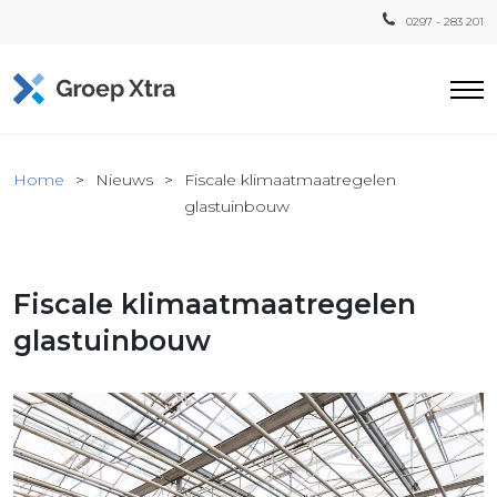
0297 - 283 201
Home
Home
Nieuws
Fiscale klimaatmaatregelen
ensten
glastuinbouw
countant
ra
Fiscale klimaatmaatregelen
Fiscaal
Xtra
glastuinbouw
Loon
Xtra
inistratie
a