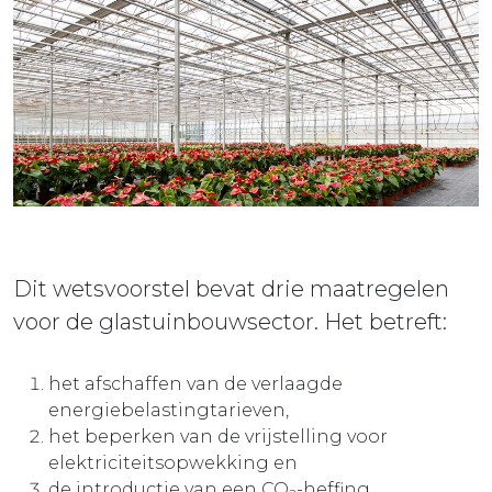
ieuws
ontact
Dit wetsvoorstel bevat drie maatregelen
voor de glastuinbouwsector. Het betreft:
het afschaffen van de verlaagde
energiebelastingtarieven,
het beperken van de vrijstelling voor
elektriciteitsopwekking en
de introductie van een CO
-heffing