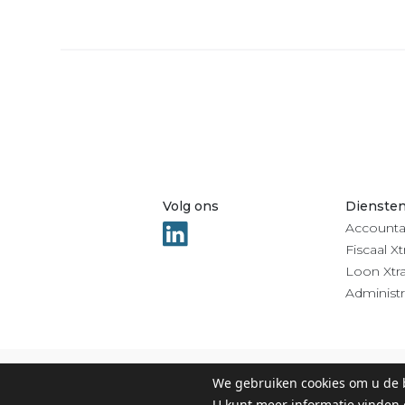
Volg ons
Dienste
Accounta
Fiscaal Xt
Loon Xtr
Administr
We gebruiken cookies om u de b
© 2022 Groep Xtra |
Privacy
-
Algemene voorwaarden
U kunt meer informatie vinden 