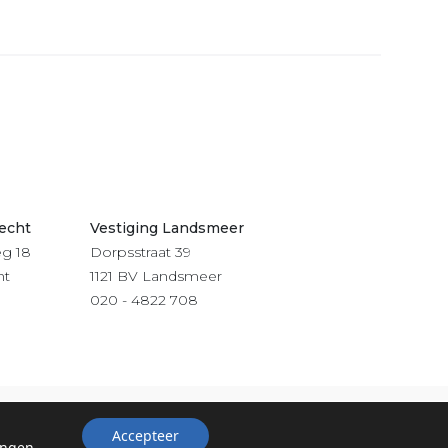
recht
Vestiging Landsmeer
g 18
Dorpsstraat 39
ht
1121 BV Landsmeer
020 - 4822 708
Accepteer
lingen
.