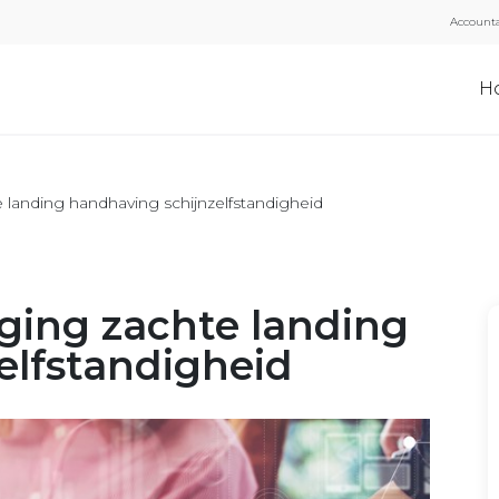
Accounta
H
e landing handhaving schijnzelfstandigheid
nging zachte landing
elfstandigheid