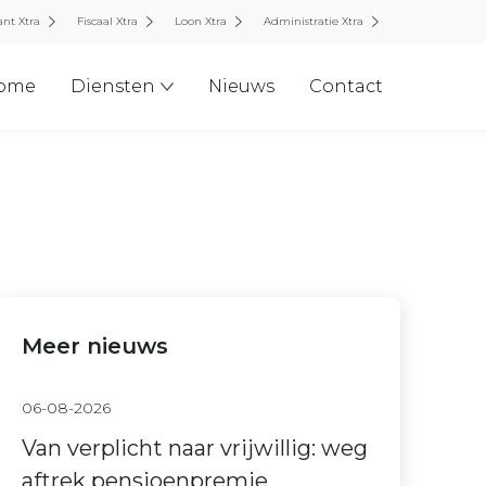
nt Xtra
Fiscaal Xtra
Loon Xtra
Administratie Xtra
ome
Diensten
Nieuws
Contact
Meer nieuws
06-08-2026
Van verplicht naar vrijwillig: weg
aftrek pensioenpremie