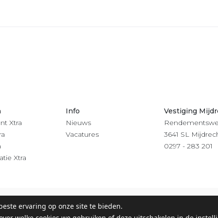
n
Info
Vestiging Mijd
nt Xtra
Nieuws
Rendementswe
ra
Vacatures
3641 SL Mijdrec
a
0297 - 283 201
atie Xtra
este ervaring op onze site te bieden.
 & Klachtenregeling
-
Digitaal
over welke cookies we gebruiken of deze uitschakelen in de
instel