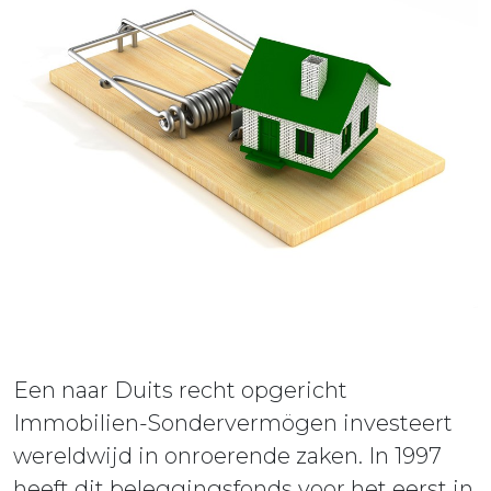
ieuws
ontact
Een naar Duits recht opgericht
Immobilien-Sondervermögen investeert
wereldwijd in onroerende zaken. In 1997
heeft dit beleggingsfonds voor het eerst in