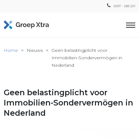
0297 - 283 201
Home
Home
Nieuws
Geen belastingplicht voor
ensten
Immobilien-Sondervermögen in
Nederland
countant
ra
Fiscaal
Geen belastingplicht voor
Xtra
Immobilien-Sondervermögen in
Loon
Xtra
Nederland
inistratie
a