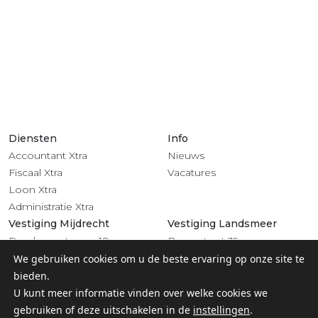
Diensten
Info
Accountant Xtra
Nieuws
Fiscaal Xtra
Vacatures
Loon Xtra
Administratie Xtra
Vestiging Mijdrecht
Vestiging Landsmeer
Rendementsweg 18
Dorpsstraat 39
3641 SL Mijdrecht
1121 BV Landsmeer
We gebruiken cookies om u de beste ervaring op onze site te
0297 - 283 201
020 - 4822 708
bieden.
Volg ons
U kunt meer informatie vinden over welke cookies we
gebruiken of deze uitschakelen in de
instellingen
.