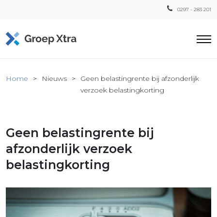
0297 - 283 201
Home
Home
Nieuws
Geen belastingrente bij afzonderlijk
ensten
verzoek belastingkorting
countant
ra
Geen belastingrente bij
Fiscaal
Xtra
afzonderlijk verzoek
Loon
belastingkorting
Xtra
inistratie
a