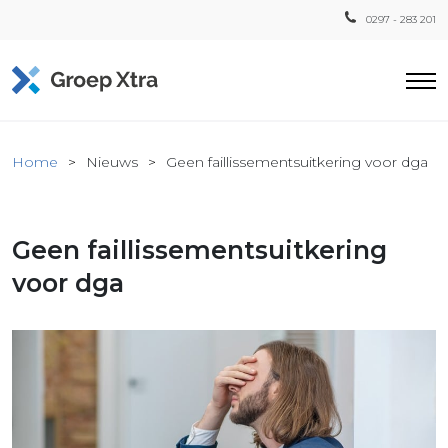
0297 - 283 201
Home
Home
Nieuws
Geen faillissementsuitkering voor dga
ensten
countant
Geen faillissementsuitkering
ra
Fiscaal
voor dga
Xtra
Loon
Xtra
inistratie
a