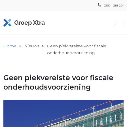
0297 - 283 201
Home
Home
Nieuws
Geen piekvereiste voor fiscale
ensten
onderhoudsvoorziening
countant
ra
Geen piekvereiste voor fiscale
Fiscaal
Xtra
onderhoudsvoorziening
Loon
Xtra
inistratie
a