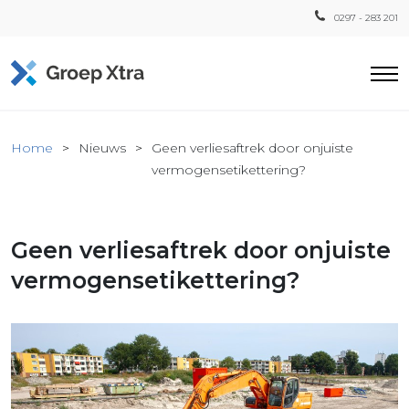
0297 - 283 201
Home
Home
Nieuws
Geen verliesaftrek door onjuiste
ensten
vermogensetikettering?
countant
ra
Geen verliesaftrek door onjuiste
Fiscaal
Xtra
vermogensetikettering?
Loon
Xtra
inistratie
a