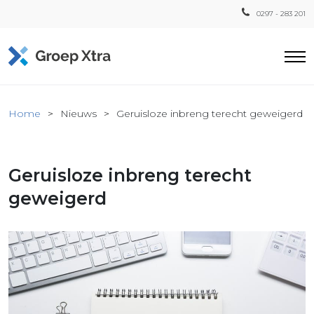
0297 - 283 201
Home
Home
Nieuws
Geruisloze inbreng terecht geweigerd
ensten
countant
Geruisloze inbreng terecht
ra
Fiscaal
geweigerd
Xtra
Loon
Xtra
inistratie
a