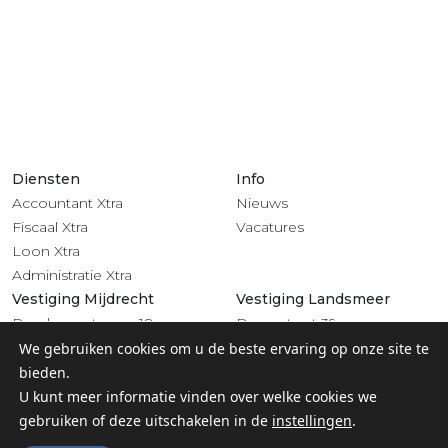
Diensten
Info
Accountant Xtra
Nieuws
Fiscaal Xtra
Vacatures
Loon Xtra
Administratie Xtra
Vestiging Mijdrecht
Vestiging Landsmeer
Rendementsweg 18
Dorpsstraat 39
3641 SL Mijdrecht
1121 BV Landsmeer
We gebruiken cookies om u de beste ervaring op onze site te
0297 - 283 201
020 - 4822 708
bieden.
Volg ons
U kunt meer informatie vinden over welke cookies we
gebruiken of deze uitschakelen in de
instellingen
.