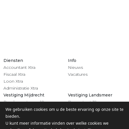
Diensten
Info
Accountant Xtra
Nieuws
Fiscaal Xtra
Vacatures
Loon Xtra
Administratie Xtra
Vestiging Mijdrecht
Vestiging Landsmeer
Rendementsweg 18
Dorpsstraat 39
3641 SL Mijdrecht
1121 BV Landsmeer
We gebruiken cookies om u de beste ervaring op onze site te
0297 - 283 201
020 - 4822 708
bieden.
Volg ons
U kunt meer informatie vinden over welke cookies we