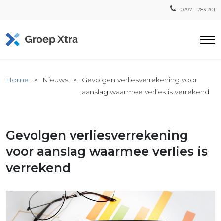
0297 - 283 201
Home
Home
Nieuws
Gevolgen verliesverrekening voor
ensten
aanslag waarmee verlies is verrekend
countant
ra
Gevolgen verliesverrekening
Fiscaal
Xtra
voor aanslag waarmee verlies is
Loon
verrekend
Xtra
inistratie
a