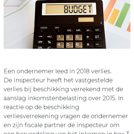
ieuws
ontact
Een ondernemer leed in 2018 verlies.
De inspecteur heeft het vastgestelde
verlies bij beschikking verrekend met de
aanslag inkomstenbelasting over 2015. In
reactie op de beschikking
verliesverrekening vragen de ondernemer
en zijn fiscale partner de inspecteur om
een herverdeling van het inkomen in box 3