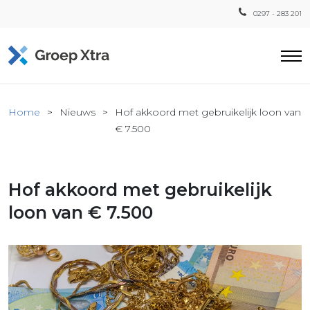
0297 - 283 201
Home
Home
Nieuws
Hof akkoord met gebruikelijk loon van
ensten
€ 7.500
countant
ra
Hof akkoord met gebruikelijk
Fiscaal
Xtra
loon van € 7.500
Loon
Xtra
inistratie
a