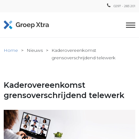
0297 - 283 201
Home
Home
Nieuws
Kaderovereenkomst
ensten
grensoverschrijdend telewerk
countant
ra
Kaderovereenkomst
Fiscaal
Xtra
grensoverschrijdend telewerk
Loon
Xtra
inistratie
a