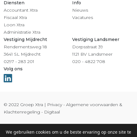
Diensten
Info
Accountant Xtra
Nieuws
Fiscaal Xtra
Vacatures
Loon Xtra
Administratie Xtra
Vestiging Mijdrecht
Vestiging Landsmeer
Rendementsweg 18
Dorpsstraat 39
3641 SL Mijdrecht
1121 BV Landsmeer
0297 - 283 201
020 - 4822 708
Volg ons
© 2022 Groep Xtra |
Privacy
-
Algemene voorwaarden &
Klachtenregeling
-
Digitaal
We gebruiken cookies om u de beste ervaring op onze site te