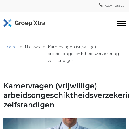
0297 - 283 201
Home
Home
Nieuws
Kamervragen (vrijwillige)
ensten
arbeidsongeschiktheidsverzekering
zelfstandigen
countant
ra
Fiscaal
Kamervragen (vrijwillige)
Xtra
arbeidsongeschiktheidsverzeker
Loon
Xtra
zelfstandigen
inistratie
a