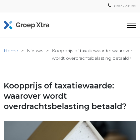
0297 - 283 201
Home
Home
Nieuws
Koopprijs of taxatiewaarde: waarover
ensten
wordt overdrachtsbelasting betaald?
countant
ra
Koopprijs of taxatiewaarde:
Fiscaal
Xtra
waarover wordt
Loon
overdrachtsbelasting betaald?
Xtra
inistratie
a