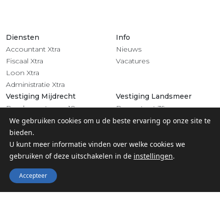
Diensten
Info
Accountant Xtra
Nieuws
Fiscaal Xtra
Vacatures
Loon Xtra
Administratie Xtra
Vestiging Mijdrecht
Vestiging Landsmeer
Rendementsweg 18
Dorpsstraat 39
3641 SL Mijdrecht
1121 BV Landsmeer
We gebruiken cookies om u de beste ervaring op onze site te
0297 - 283 201
020 - 4822 708
bieden.
Volg ons
U kunt meer informatie vinden over welke cookies we
gebruiken of deze uitschakelen in de
instellingen
.
Accepteer
© 2022 Groep Xtra |
Privacy
-
Algemene voorwaarden &
Klachtenregeling
-
Digitaal