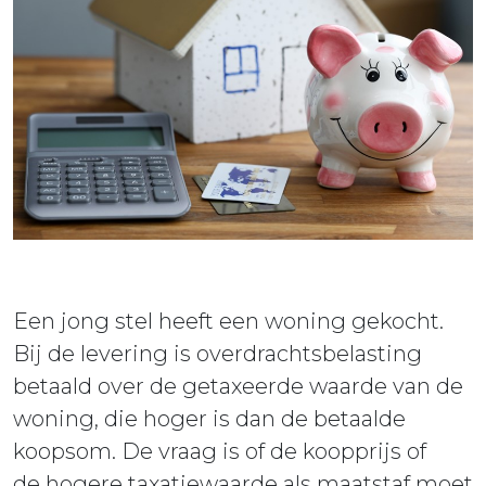
ieuws
ontact
Een jong stel heeft een woning gekocht.
Bij de levering is overdrachtsbelasting
betaald over de getaxeerde waarde van de
woning, die hoger is dan de betaalde
koopsom. De vraag is of de koopprijs of
de hogere taxatiewaarde als maatstaf moet