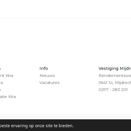
n
Info
Vestiging Mijd
nt Xtra
Nieuws
Rendementswe
ra
Vacatures
3641 SL Mijdrec
a
0297 - 283 201
atie Xtra
este ervaring op onze site te bieden.
 & Klachtenregeling
-
Digitaal