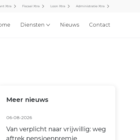
nt Xtra
Fiscaal Xtra
Loon Xtra
Administratie Xtra
ome
Diensten
Nieuws
Contact
Meer nieuws
06-08-2026
Van verplicht naar vrijwillig: weg
aftrek pensioenpremie