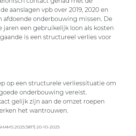
lefonisch contact gehad met de
j de aanslagen vpb over 2019, 2020 en
en afdoende onderbouwing missen. De
 jaren een gebruikelijk loon als kosten
ande is een structureel verlies voor
ep op een structurele verliessituatie om
n goede onderbouwing vereist.
act gelijk zijn aan de omzet roepen
terken het wantrouwen.
:GHAMS:2025:3817| 20-10-2025