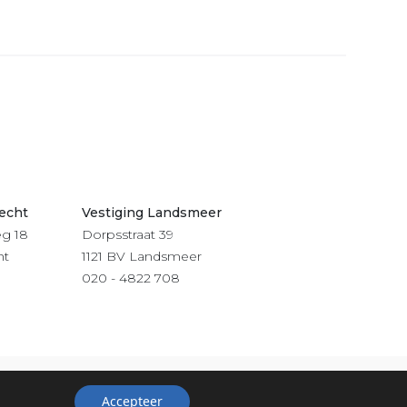
recht
Vestiging Landsmeer
g 18
Dorpsstraat 39
ht
1121 BV Landsmeer
020 - 4822 708
Accepteer