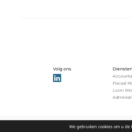
Volg ons
Dienste
Accounta
Fiscaal Xt
Loon Xtr
Administr
We gebruiken cookies om u de b
© 2022 Groep Xtra |
Privacy
-
Algemene voorwaarden