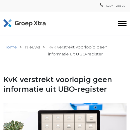
0297 - 283 201
Home
Home
Nieuws
KvK verstrekt voorlopig geen
ensten
informatie uit UBO-register
countant
ra
KvK verstrekt voorlopig geen
Fiscaal
Xtra
informatie uit UBO-register
Loon
Xtra
inistratie
a