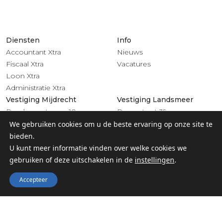
Diensten
Info
Accountant Xtra
Nieuws
Fiscaal Xtra
Vacatures
Loon Xtra
Administratie Xtra
Vestiging Mijdrecht
Vestiging Landsmeer
Rendementsweg 18
Dorpsstraat 39
3641 SL Mijdrecht
1121 BV Landsmeer
We gebruiken cookies om u de beste ervaring op onze site te
0297 - 283 201
020 - 4822 708
bieden.
Volg ons
U kunt meer informatie vinden over welke cookies we
gebruiken of deze uitschakelen in de
instellingen
.
Accepteer
© 2022 Groep Xtra |
Privacy
-
Algemene voorwaarden &
Klachtenregeling
-
Digitaal