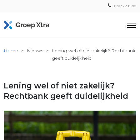
0297 - 283 201
Home
Home
Nieuws
Lening wel of niet zakelijk? Rechtbank
ensten
geeft duidelijkheid
countant
ra
Lening wel of niet zakelijk?
Fiscaal
Xtra
Rechtbank geeft duidelijkheid
Loon
Xtra
inistratie
a