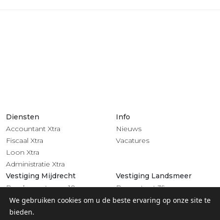
Diensten
Info
Accountant Xtra
Nieuws
Fiscaal Xtra
Vacatures
Loon Xtra
Administratie Xtra
Vestiging Mijdrecht
Vestiging Landsmeer
Rendementsweg 18
Dorpsstraat 39
3641 SL Mijdrecht
1121 BV Landsmeer
We gebruiken cookies om u de beste ervaring op onze site te
0297 - 283 201
020 - 4822 708
bieden.