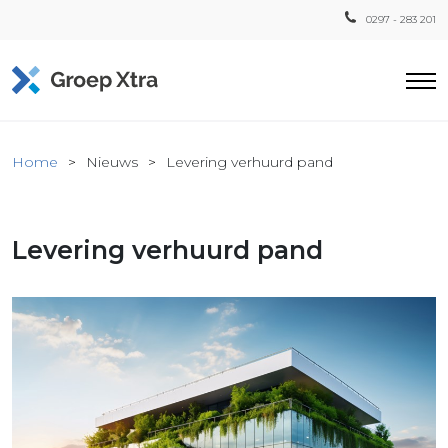
0297 - 283 201
Home
Home
Nieuws
Levering verhuurd pand
ensten
countant
Levering verhuurd pand
ra
Fiscaal
Xtra
Loon
Xtra
inistratie
a