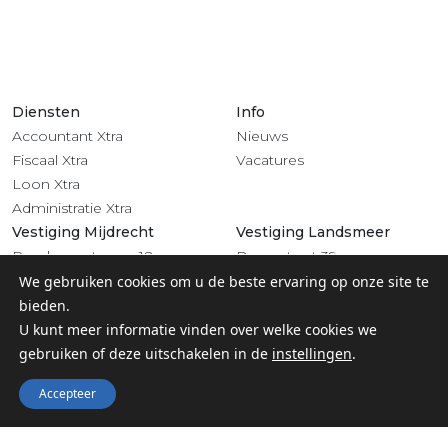
Diensten
Info
Accountant Xtra
Nieuws
Fiscaal Xtra
Vacatures
Loon Xtra
Administratie Xtra
Vestiging Mijdrecht
Vestiging Landsmeer
Rendementsweg 18
Dorpsstraat 39
3641 SL Mijdrecht
1121 BV Landsmeer
We gebruiken cookies om u de beste ervaring op onze site te
0297 - 283 201
020 - 4822 708
bieden.
Volg ons
U kunt meer informatie vinden over welke cookies we
gebruiken of deze uitschakelen in de
instellingen
.
Accepteer
© 2022 Groep Xtra |
Privacy
-
Algemene voorwaarden &