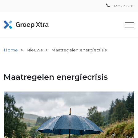
0297 - 283 201
Home
Home
Nieuws
Maatregelen energiecrisis
ensten
countant
Maatregelen energiecrisis
ra
Fiscaal
Xtra
Loon
Xtra
inistratie
a