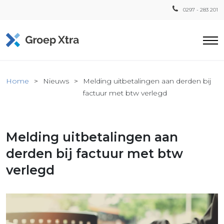
0297 - 283 201
Home
Home
Nieuws
Melding uitbetalingen aan derden bij
ensten
factuur met btw verlegd
countant
ra
Melding uitbetalingen aan
Fiscaal
Xtra
derden bij factuur met btw
Loon
verlegd
Xtra
inistratie
a