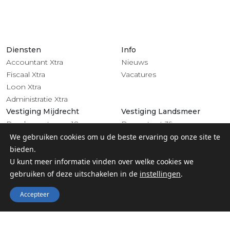
Diensten
Info
Accountant Xtra
Nieuws
Fiscaal Xtra
Vacatures
Loon Xtra
Administratie Xtra
Vestiging Mijdrecht
Vestiging Landsmeer
Rendementsweg 18
Dorpsstraat 39
3641 SL Mijdrecht
1121 BV Landsmeer
We gebruiken cookies om u de beste ervaring op onze site te
0297 - 283 201
020 - 4822 708
bieden.
Volg ons
U kunt meer informatie vinden over welke cookies we
gebruiken of deze uitschakelen in de
instellingen
.
Accepteer
© 2022 Groep Xtra |
Privacy
-
Algemene voorwaarden &