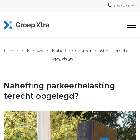
0297 - 283 201
Home
Home
Nieuws
Naheffing parkeerbelasting terecht
ensten
opgelegd?
countant
ra
Naheffing parkeerbelasting
Fiscaal
Xtra
terecht opgelegd?
Loon
Xtra
inistratie
a