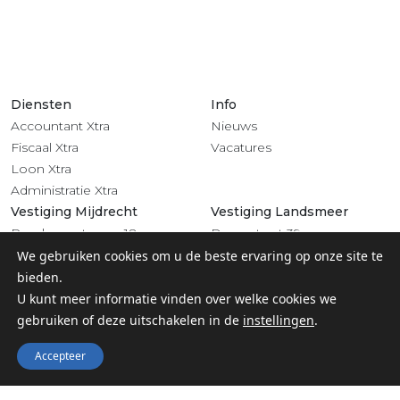
Diensten
Info
Accountant Xtra
Nieuws
Fiscaal Xtra
Vacatures
Loon Xtra
Administratie Xtra
Vestiging Mijdrecht
Vestiging Landsmeer
Rendementsweg 18
Dorpsstraat 39
3641 SL Mijdrecht
1121 BV Landsmeer
We gebruiken cookies om u de beste ervaring op onze site te
0297 - 283 201
020 - 4822 708
bieden.
Volg ons
U kunt meer informatie vinden over welke cookies we
gebruiken of deze uitschakelen in de
instellingen
.
Accepteer