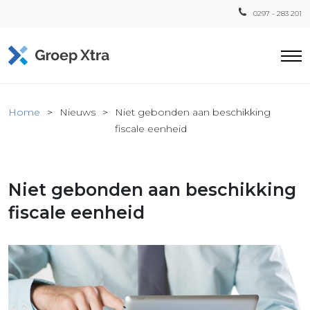
0297 - 283 201
Home
Home
Nieuws
Niet gebonden aan beschikking
ensten
fiscale eenheid
countant
ra
Niet gebonden aan beschikking
Fiscaal
Xtra
fiscale eenheid
Loon
Xtra
inistratie
a