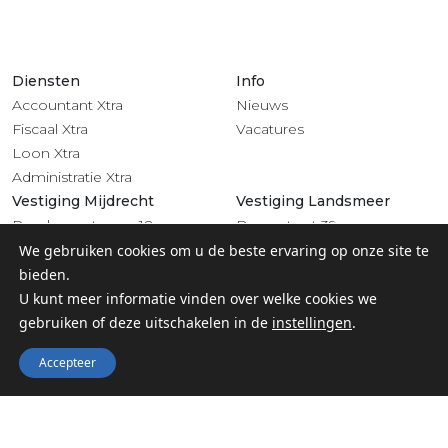
Diensten
Info
Accountant Xtra
Nieuws
Fiscaal Xtra
Vacatures
Loon Xtra
Administratie Xtra
Vestiging Mijdrecht
Vestiging Landsmeer
Rendementsweg 18
Dorpsstraat 39
3641 SL Mijdrecht
1121 BV Landsmeer
We gebruiken cookies om u de beste ervaring op onze site te
0297 - 283 201
020 - 4822 708
bieden.
Volg ons
U kunt meer informatie vinden over welke cookies we
gebruiken of deze uitschakelen in de
instellingen
.
Accepteer
© 2022 Groep Xtra |
Privacy
-
Algemene voorwaarden &
Klachtenregeling
-
Digitaal