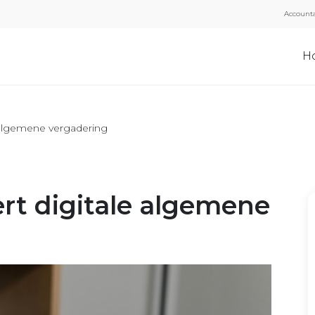
Accounta
H
e algemene vergadering
ert digitale algemene