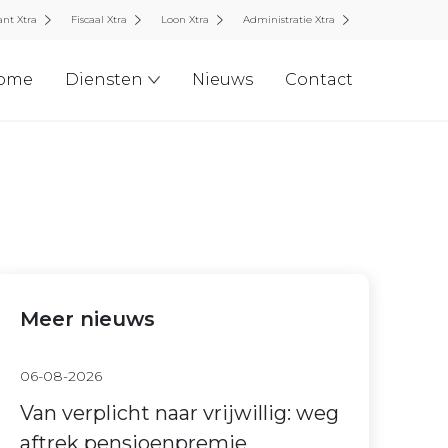
nt Xtra
Fiscaal Xtra
Loon Xtra
Administratie Xtra
ome
Diensten
Nieuws
Contact
Meer nieuws
06-08-2026
Van verplicht naar vrijwillig: weg
aftrek pensioenpremie