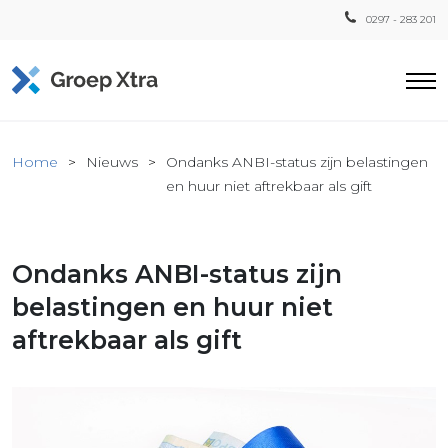
0297 - 283 201
Home
Home
Nieuws
Ondanks ANBI-status zijn belastingen
ensten
en huur niet aftrekbaar als gift
countant
ra
Ondanks ANBI-status zijn
Fiscaal
Xtra
belastingen en huur niet
Loon
aftrekbaar als gift
Xtra
inistratie
a