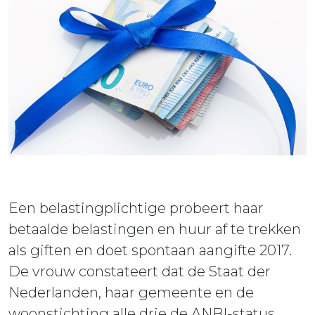
ieuws
ontact
Een belastingplichtige probeert haar
betaalde belastingen en huur af te trekken
als giften en doet spontaan aangifte 2017.
De vrouw constateert dat de Staat der
Nederlanden, haar gemeente en de
woonstichting alle drie de ANBI-status