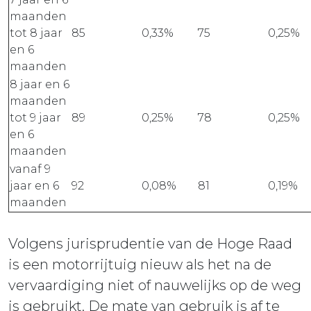
maanden
tot 8 jaar
85
0,33%
75
0,25%
en 6
maanden
8 jaar en 6
maanden
tot 9 jaar
89
0,25%
78
0,25%
en 6
maanden
vanaf 9
jaar en 6
92
0,08%
81
0,19%
maanden
Volgens jurisprudentie van de Hoge Raad
is een motorrijtuig nieuw als het na de
vervaardiging niet of nauwelijks op de weg
is gebruikt. De mate van gebruik is af te