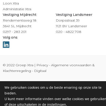
Loon Xtra
Administratie Xtra
Vestiging Mijdrecht
Vestiging Landsmeer
Rendementsweg 18
Dorpsstraat 39
3641 SL Mijdrecht
1121 BV Landsmeer
0297 - 283 201
020 - 4822 708
Volg ons
© 2022 Groep Xtra |
Privacy
-
Algemene voorwaarden &
Klachtenregeling
-
Digitaal
We gebruiken cookies om u de beste ervaring op onze site te
bieden.
U kunt meer informatie vinden over welke cookies we gebruike
of deze uitschakelen in de
instellingen
.