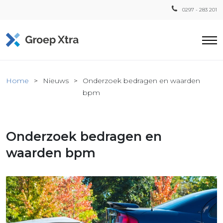
0297 - 283 201
Home
Home
Nieuws
Onderzoek bedragen en waarden
ensten
bpm
countant
ra
Onderzoek bedragen en
Fiscaal
Xtra
waarden bpm
Loon
Xtra
inistratie
a