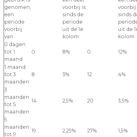
genomen,
voorbij is
voorbij 
een
sinds de
sinds d
periode
periode
period
voorbij
uit de 1e
uit de 1
van
kolom
kolom
0 dagen
tot 1
0
8%
0
12%
maand
1 maand
tot 3
8
3%
12
4%
maanden
3
maanden
14
2,5%
20
3,5%
tot 5
maanden
5
maanden
19
2,25%
27%
1,5%
tot 9