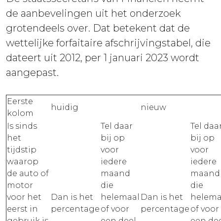
de aanbevelingen uit het onderzoek
grotendeels over. Dat betekent dat de
wettelijke forfaitaire afschrijvingstabel, die
dateert uit 2012, per 1 januari 2023 wordt
aangepast.
Eerste
huidig
nieuw
kolom
Is sinds
Tel daar
Tel daa
het
bij op
bij op
tijdstip
voor
voor
waarop
iedere
iedere
de auto of
maand
maand
motor
die
die
voor het
Dan is het
helemaal
Dan is het
helema
eerst in
percentage
of voor
percentage
of voor
gebruik is
een deel
een de