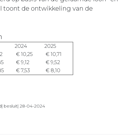
l toont de ontwikkeling van de
n
2024
2025
12
€ 10,25
€ 10,71
85
€ 9,12
€ 9,52
85
€ 7,53
€ 8,10
| besluit| 28-04-2024