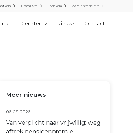
nt Xtra
Fiscaal Xtra
Loon Xtra
Administratie Xtra
ome
Diensten
Nieuws
Contact
Meer nieuws
06-08-2026
Van verplicht naar vrijwillig: weg
aftrek pensioenpremie