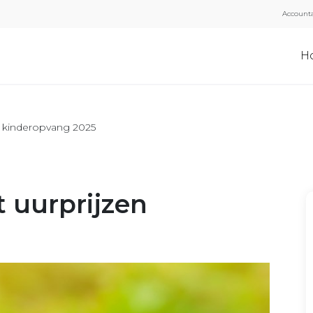
Accounta
H
n kinderopvang 2025
 uurprijzen