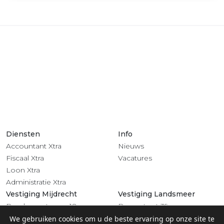
Diensten
Info
Accountant Xtra
Nieuws
Fiscaal Xtra
Vacatures
Loon Xtra
Administratie Xtra
Vestiging Mijdrecht
Vestiging Landsmeer
Rendementsweg 18
Dorpsstraat 39
3641 SL Mijdrecht
1121 BV Landsmeer
We gebruiken cookies om u de beste ervaring op onze site te