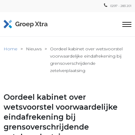
0297 - 283 201
Home
Home
Nieuws
Oordeel kabinet over wetsvoorstel
ensten
voorwaardelijke eindafrekening bij
grensoverschrijdende
countant
zetelverplaatsing
ra
Fiscaal
Xtra
Oordeel kabinet over
Loon
wetsvoorstel voorwaardelijke
Xtra
inistratie
eindafrekening bij
a
grensoverschrijdende