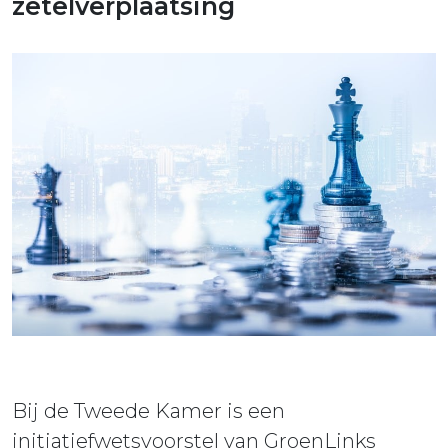
ieuws
zetelverplaatsing
ontact
Bij de Tweede Kamer is een
initiatiefwetsvoorstel van GroenLinks