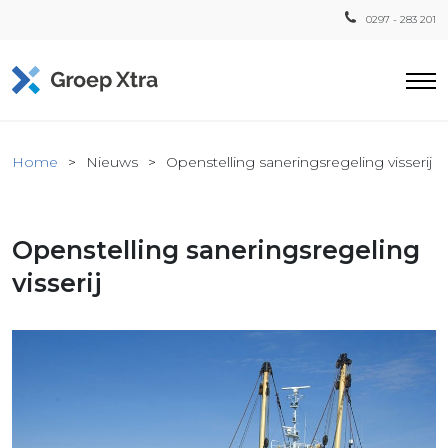
0297 - 283 201
Home
Home
Nieuws
Openstelling saneringsregeling visserij
ensten
countant
Openstelling saneringsregeling
ra
Fiscaal
visserij
Xtra
Loon
Xtra
inistratie
a