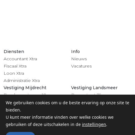
Diensten
Info
Accountant Xtra
Nieuws
Fiscaal Xtra
Vacatures
Loon Xtra
Administratie Xtra
Vestiging Mijdrecht
Vestiging Landsmeer
Rendementsweg 18
Dorpsstraat 39
3641 SL Mijdrecht
1121 BV Landsmeer
We gebruiken cookies om u de beste ervaring op onze site te
0297 - 283 201
020 - 4822 708
bieden.
Volg ons
U kunt meer informatie vinden over welke cookies we
gebruiken of deze uitschakelen in de
instellingen
.