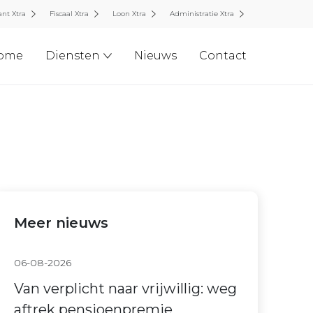
nt Xtra
Fiscaal Xtra
Loon Xtra
Administratie Xtra
ome
Diensten
Nieuws
Contact
Meer nieuws
06-08-2026
Van verplicht naar vrijwillig: weg
aftrek pensioenpremie