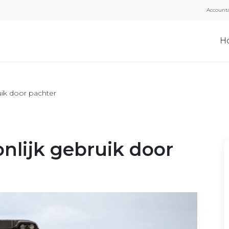
Accounta
H
uik door pachter
onlijk gebruik door