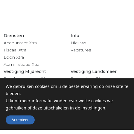
Diensten
Info
Accountant Xtra
Nieuws
Fiscaal Xtra
Vacatures
Loon Xtra
Administratie Xtra
Vestiging Mijdrecht
Vestiging Landsmeer
Rendementsweg 18
Dorpsstraat 39
3641 SL Mijdrecht
1121 BV Landsmeer
We gebruiken cookies om u de beste ervaring op onze site te
0297 - 283 201
020 - 4822 708
bieden.
Volg ons
U kunt meer informatie vinden over welke cookies we
gebruiken of deze uitschakelen in de
instellingen
.
Accepteer