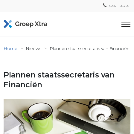
0297 - 283 201
Home
Home
Nieuws
Plannen staatssecretaris van Financiën
ensten
countant
Plannen staatssecretaris van
ra
Fiscaal
Financiën
Xtra
Loon
Xtra
inistratie
a