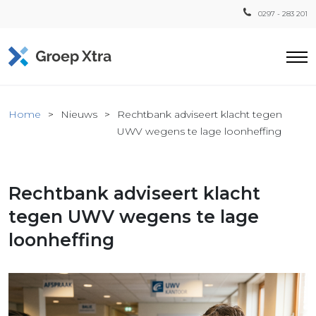
0297 - 283 201
Home
Home
Nieuws
Rechtbank adviseert klacht tegen
ensten
UWV wegens te lage loonheffing
countant
ra
Rechtbank adviseert klacht
Fiscaal
Xtra
tegen UWV wegens te lage
Loon
loonheffing
Xtra
inistratie
a