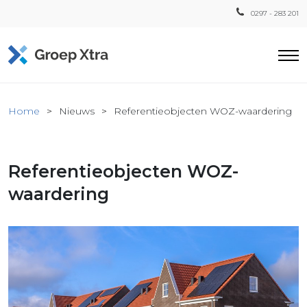
0297 - 283 201
Home
Home
Nieuws
Referentieobjecten WOZ-waardering
ensten
countant
Referentieobjecten WOZ-
ra
Fiscaal
waardering
Xtra
Loon
Xtra
inistratie
a