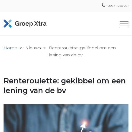
0297 - 283 201
Home
Home
Nieuws
Renteroulette: gekibbel om een
ensten
lening van de bv
countant
ra
Renteroulette: gekibbel om een
Fiscaal
Xtra
lening van de bv
Loon
Xtra
inistratie
a