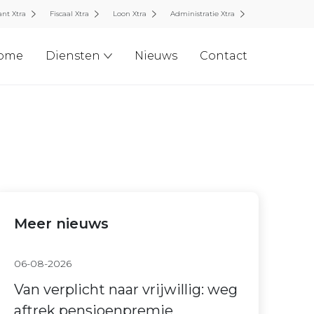
nt Xtra
Fiscaal Xtra
Loon Xtra
Administratie Xtra
ome
Diensten
Nieuws
Contact
Meer nieuws
06-08-2026
Van verplicht naar vrijwillig: weg
aftrek pensioenpremie