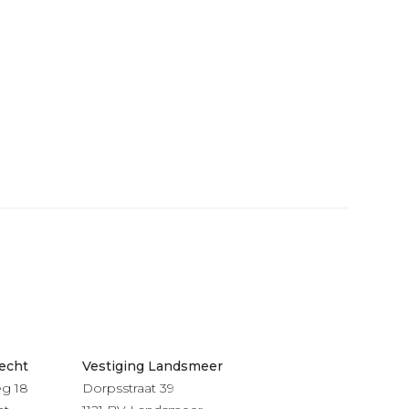
recht
Vestiging Landsmeer
g 18
Dorpsstraat 39