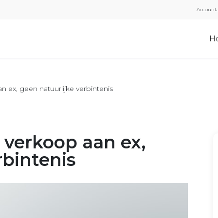
Accounta
H
n ex, geen natuurlijke verbintenis
 verkoop aan ex,
rbintenis