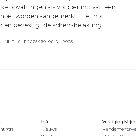
jke opvattingen als voldoening van een
 moet worden aangemerkt". Het hof
d en bevestigt de schenkbelasting.
ECLI:NL:GHSHE:2025:989| 08-04-2025
n
Info
Vestiging Mijd
nt Xtra
Nieuws
Rendementswe