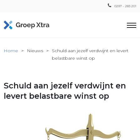
0297 - 283 201
Home
Home
Nieuws
Schuld aan jezelf verdwijnt en levert
ensten
belastbare winst op
countant
ra
Schuld aan jezelf verdwijnt en
Fiscaal
Xtra
levert belastbare winst op
Loon
Xtra
inistratie
a