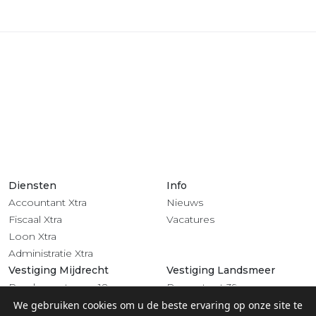
Diensten
Info
Accountant Xtra
Nieuws
Fiscaal Xtra
Vacatures
Loon Xtra
Administratie Xtra
Vestiging Mijdrecht
Vestiging Landsmeer
Rendementsweg 18
Dorpsstraat 39
3641 SL Mijdrecht
1121 BV Landsmeer
We gebruiken cookies om u de beste ervaring op onze site te