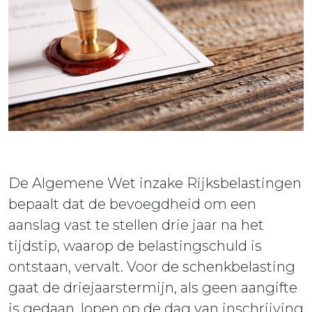
ieuws
ontact
De Algemene Wet inzake Rijksbelastingen
bepaalt dat de bevoegdheid om een
aanslag vast te stellen drie jaar na het
tijdstip, waarop de belastingschuld is
ontstaan, vervalt. Voor de schenkbelasting
gaat de driejaarstermijn, als geen aangifte
is gedaan, lopen op de dag van inschrijving