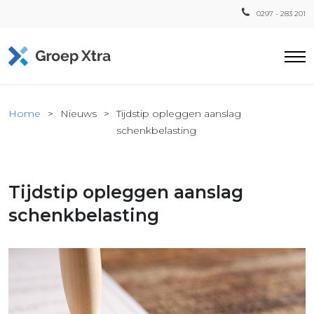
0297 - 283 201
Home
Home
Nieuws
Tijdstip opleggen aanslag
ensten
schenkbelasting
countant
ra
Tijdstip opleggen aanslag
Fiscaal
Xtra
schenkbelasting
Loon
Xtra
inistratie
a